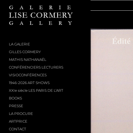
Passer
au
contenu
LA GALERIE
GILLES CORMERY
MATHIS NATHANAËL
CONFÉRENCIERS LECTURERS
VISIOCONFÉRENCES
1946-2026 ART SHOWS
XXIe siècle LES PARIS DE L’ART
BOOKS
PRESSE
LA PROCURE
ARTPRICE
CONTACT