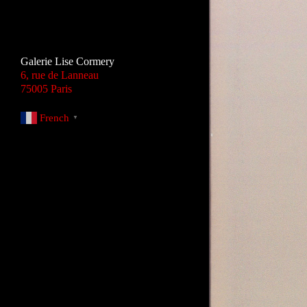
Galerie Lise Cormery
6, rue de Lanneau
75005 Paris
French
▼