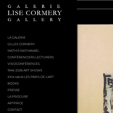
Passer
au
contenu
LA GALERIE
GILLES CORMERY
MATHIS NATHANAËL
CONFÉRENCIERS LECTURERS
VISIOCONFÉRENCES
1946-2026 ART SHOWS
XXIe siècle LES PARIS DE L’ART
BOOKS
PRESSE
LA PROCURE
ARTPRICE
CONTACT