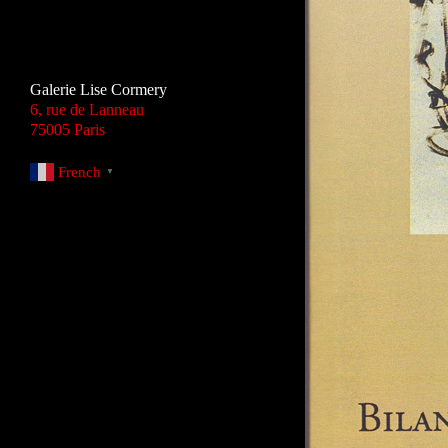
Galerie Lise Cormery
6, rue de Lanneau
75005 Paris
French
▼