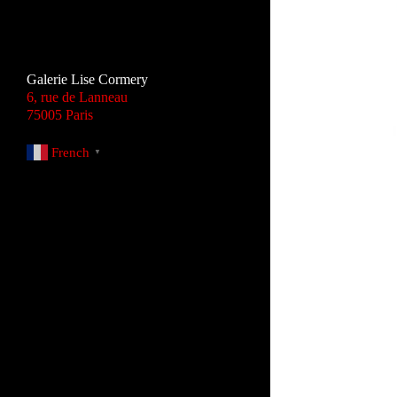
Galerie Lise Cormery
6, rue de Lanneau
75005 Paris
French
▼