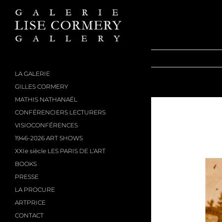
Passer
au
contenu
LA GALERIE
GILLES CORMERY
MATHIS NATHANAËL
CONFÉRENCIERS LECTURERS
VISIOCONFÉRENCES
1946-2026 ART SHOWS
XXIe siècle LES PARIS DE L’ART
BOOKS
PRESSE
LA PROCURE
ARTPRICE
CONTACT