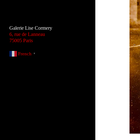
Galerie Lise Cormery
6, rue de Lanneau
75005 Paris
French
▼