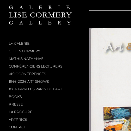
Passer
au
contenu
LA GALERIE
GILLES CORMERY
MATHIS NATHANAËL
CONFÉRENCIERS LECTURERS
VISIOCONFÉRENCES
1946-2026 ART SHOWS
XXIe siècle LES PARIS DE L’ART
BOOKS
PRESSE
LA PROCURE
ARTPRICE
CONTACT